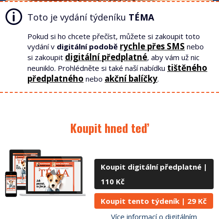
Toto je vydání týdeníku
TÉMA
Pokud si ho chcete přečíst, můžete si zakoupit toto
rychle přes SMS
vydání v
digitální podobě
nebo
digitální předplatné
si zakoupit
, aby vám už nic
tištěného
neuniklo. Prohlédněte si také naší nabídku
předplatného
akční balíčky
nebo
.
Koupit hned teď
Koupit digitální předplatné |
110 Kč
Koupit tento týdeník |
29 Kč
Více informací o digitálním