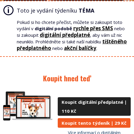
Toto je vydání týdeníku
TÉMA
Pokud si ho chcete přečíst, můžete si zakoupit toto
rychle přes SMS
vydání v
digitální podobě
nebo
digitální předplatné
si zakoupit
, aby vám už nic
tištěného
neuniklo. Prohlédněte si také naší nabídku
předplatného
akční balíčky
nebo
.
Koupit hned teď
Koupit digitální předplatné |
110 Kč
Koupit tento týdeník |
29 Kč
Více informací o digitálním